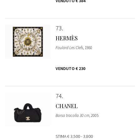
VENDUTO
€ 384
73
HERMÈS
Foulard Les Clefs
, 1980
VENDUTO
€ 230
74
CHANEL
Borsa tracolla 30 cm
, 2005
STIMA
€ 3.500 - 3.800