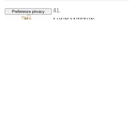
81
LOUIS VUITTON
Portachiavi
STIMA
€ 150 - 200
Lotto chiuso
82
LOUIS VUITTON
Portachiavi
STIMA
€ 150 - 200
Lotto chiuso