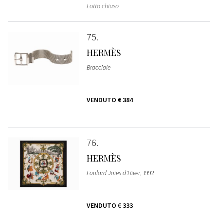
Lotto chiuso
75
HERMÈS
Bracciale
VENDUTO
€ 384
76
HERMÈS
Foulard Joies d'Hiver
, 1992
VENDUTO
€ 333