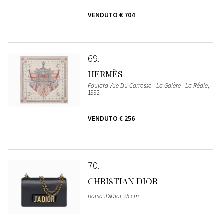
VENDUTO
€ 704
69
HERMÈS
Foulard Vue Du Carrosse - La Galère - La Réale
,
1992
VENDUTO
€ 256
70
CHRISTIAN DIOR
Borsa J'ADior 25 cm