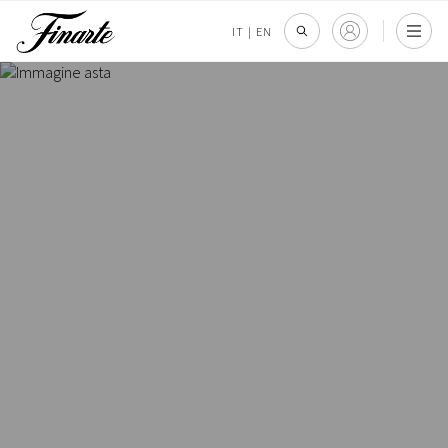
IT
|
EN