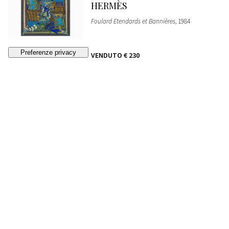
HERMÈS
Foulard Etendards et Bannières
, 1984
VENDUTO
€ 230
247
HERMÈS
Borsa Kelly Retourne 40 cm
, 2012
VENDUTO
€ 10.140
248
HERMÈS