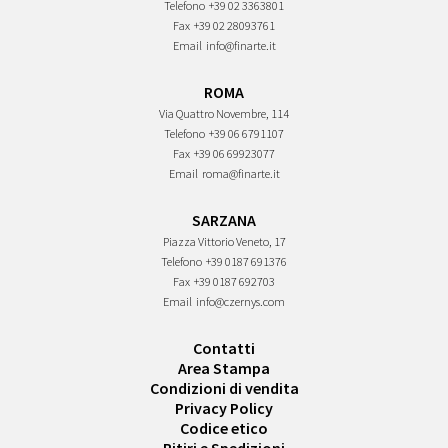
Telefono
+39 02 3363801
Fax
+39 02 28093761
Email
info@finarte.it
ROMA
Via Quattro Novembre, 114
Telefono
+39 06 6791107
Fax
+39 06 69923077
Email
roma@finarte.it
SARZANA
Piazza Vittorio Veneto, 17
Telefono
+39 0187 691376
Fax
+39 0187 692703
Email
info@czernys.com
Contatti
Area Stampa
Condizioni di vendita
Privacy Policy
Codice etico