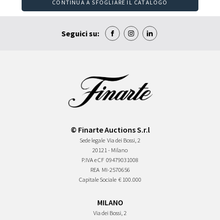
CONTINUA A SFOGLIARE IL CATALOGO
Seguici su:
© Finarte Auctions S.r.l
Sede legale
Via dei Bossi, 2
20121 - Milano
P.IVA e CF
09479031008
REA
MI-2570656
Capitale Sociale
€ 100.000
MILANO
Via dei Bossi, 2