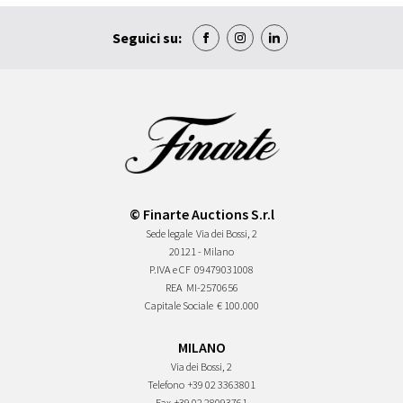
Seguici su:
© Finarte Auctions S.r.l
Sede legale
Via dei Bossi, 2
20121 - Milano
P.IVA e CF
09479031008
REA
MI-2570656
Capitale Sociale
€ 100.000
MILANO
Via dei Bossi, 2
Telefono
+39 02 3363801
Fax
+39 02 28093761