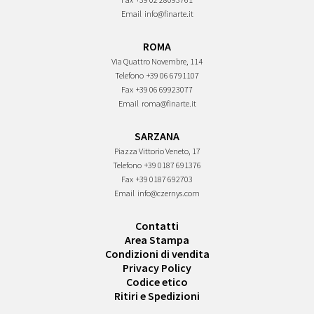
Email
info@finarte.it
ROMA
Via Quattro Novembre, 114
Telefono
+39 06 6791107
Fax
+39 06 69923077
Email
roma@finarte.it
SARZANA
Piazza Vittorio Veneto, 17
Telefono
+39 0187 691376
Fax
+39 0187 692703
Email
info@czernys.com
Contatti
Area Stampa
Condizioni di vendita
Privacy Policy
Codice etico
Ritiri e Spedizioni