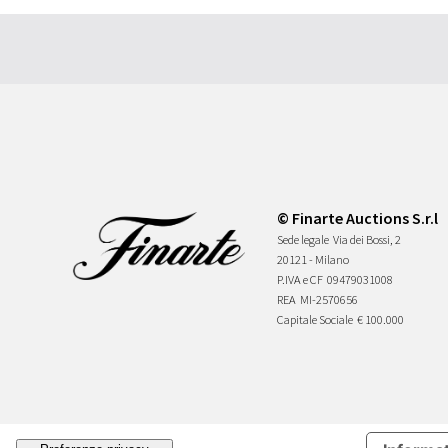
© Finarte Auctions S.r.l
Sede legale
Via dei Bossi, 2
20121 - Milano
P.IVA e CF
09479031008
REA
MI-2570656
Capitale Sociale
€ 100.000