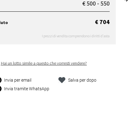
€ 500 - 550
€ 704
duto
I prezzi di vendita comprendono i diritti d'asta
Hai un lotto simile a questo che vorresti vendere?
Invia per email
Salva per dopo
Invia tramite WhatsApp