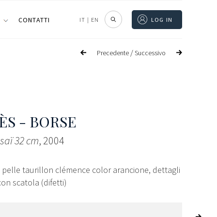
I
CONTATTI
IT
|
EN
LOG IN
/
Precedente
Successivo
S - BORSE
saï 32 cm
, 2004
in pelle taurillon clémence color arancione, dettagli
con scatola (difetti)