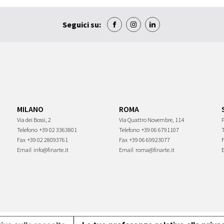
Seguici su:
MILANO
ROMA
Via dei Bossi, 2
Via Quattro Novembre, 114
P
Telefono
+39 02 3363801
Telefono
+39 06 6791107
Fax
+39 02 28093761
Fax
+39 06 69923077
Email
info@finarte.it
Email
roma@finarte.it