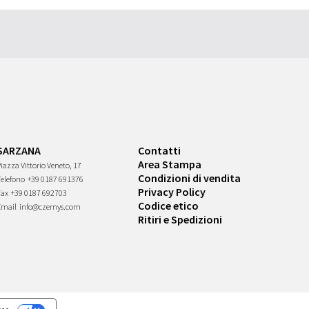
SARZANA
Contatti
Area Stampa
iazza Vittorio Veneto, 17
Condizioni di vendita
Telefono
+39 0187 691376
Privacy Policy
Fax
+39 0187 692703
Codice etico
Email
info@czernys.com
Ritiri e Spedizioni