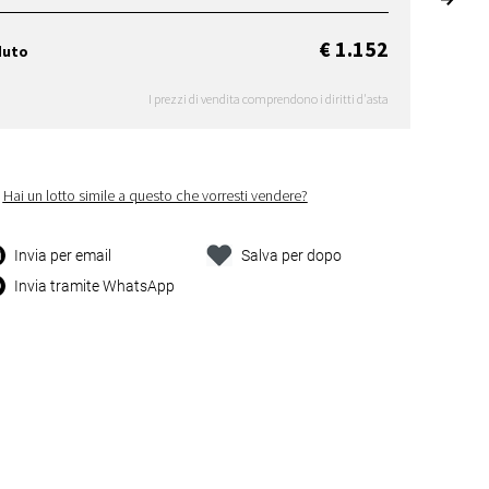
€ 1.152
duto
I prezzi di vendita comprendono i diritti d'asta
Hai un lotto simile a questo che vorresti vendere?
Invia per email
Salva per dopo
Invia tramite WhatsApp