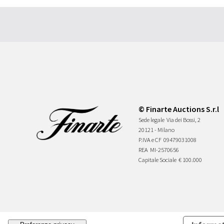
© Finarte Auctions S.r.l
Sede legale
Via dei Bossi, 2
20121 - Milano
P.IVA e CF
09479031008
REA
MI-2570656
Capitale Sociale
€ 100.000