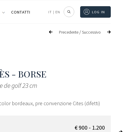
I
CONTATTI
IT
|
EN
LOG IN
/
Precedente
Successivo
S - BORSE
e de golf 23 cm
 color bordeaux, pre convenzione Cites (difetti)
€ 900 - 1.200