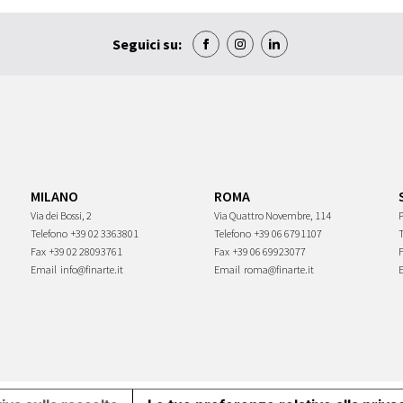
Seguici su:
MILANO
ROMA
Via dei Bossi, 2
Via Quattro Novembre, 114
P
Telefono
+39 02 3363801
Telefono
+39 06 6791107
Fax
+39 02 28093761
Fax
+39 06 69923077
Email
info@finarte.it
Email
roma@finarte.it