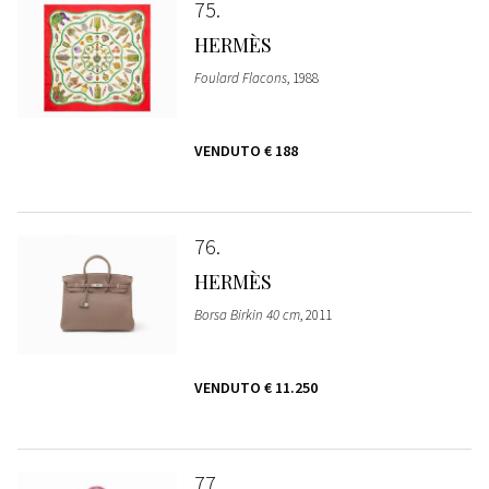
75
HERMÈS
Foulard Flacons
, 1988
VENDUTO
€ 188
76
HERMÈS
Borsa Birkin 40 cm
, 2011
VENDUTO
€ 11.250
77