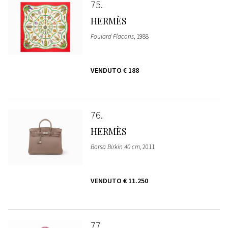
75
HERMÈS
Foulard Flacons
, 1988
VENDUTO
€ 188
76
HERMÈS
Borsa Birkin 40 cm
, 2011
VENDUTO
€ 11.250
77