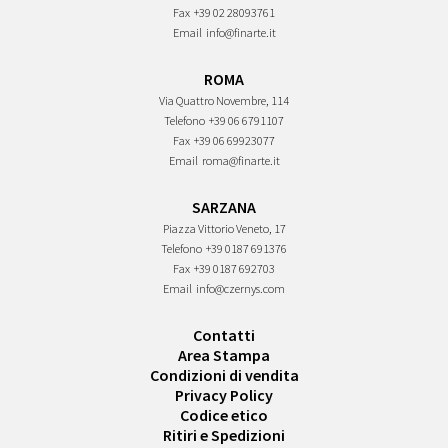
Fax
+39 02 28093761
Email
info@finarte.it
ROMA
Via Quattro Novembre, 114
Telefono
+39 06 6791107
Fax
+39 06 69923077
Email
roma@finarte.it
SARZANA
Piazza Vittorio Veneto, 17
Telefono
+39 0187 691376
Fax
+39 0187 692703
Email
info@czernys.com
Contatti
Area Stampa
Condizioni di vendita
Privacy Policy
Codice etico
Ritiri e Spedizioni