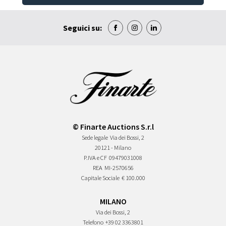
Seguici su:
© Finarte Auctions S.r.l
Sede legale
Via dei Bossi, 2
20121 - Milano
P.IVA e CF
09479031008
REA
MI-2570656
Capitale Sociale
€ 100.000
MILANO
Via dei Bossi, 2
Telefono
+39 02 3363801