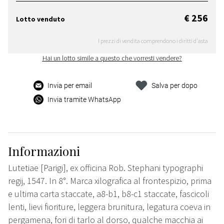
€ 256
Lotto venduto
I prezzi di vendita comprendono i diritti d'asta
Hai un lotto simile a questo che vorresti vendere?
Invia per email
Salva per dopo
Invia tramite WhatsApp
Informazioni
Lutetiae [Parigi], ex officina Rob. Stephani typographi
regij, 1547. In 8°. Marca xilografica al frontespizio, prima
e ultima carta staccate, a8-b1, b8-c1 staccate, fascicoli
lenti, lievi fioriture, leggera brunitura, legatura coeva in
pergamena, fori di tarlo al dorso, qualche macchia ai