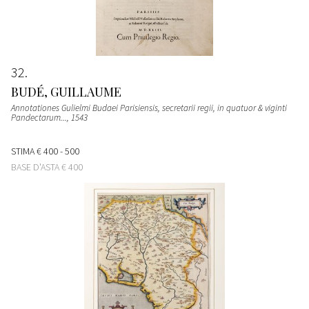
32
BUDÉ, GUILLAUME
Annotationes Gulielmi Budaei Parisiensis, secretarii regii, in quatuor & viginti
Pandectarum...
, 1543
STIMA
€ 400 - 500
BASE D'ASTA
€ 400