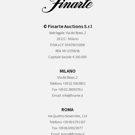
© Finarte Auctions S.r.l
Sede legale
Via dei Bossi, 2
20121 - Milano
P.IVA e CF
09479031008
REA
MI-2570656
Capitale Sociale
€ 100.000
MILANO
Via dei Bossi, 2
Telefono
+39 02 3363801
Fax
+39 02 28093761
Email
info@finarte.it
ROMA
Via Quattro Novembre, 114
Telefono
+39 06 6791107
Fax
+39 06 69923077
Email
roma@finarte.it