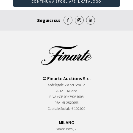
CONTINUA A SFOGLIARE IL CATALOGO
Seguici su:
© Finarte Auctions S.r.l
Sede legale
Via dei Bossi, 2
20121 - Milano
P.IVA e CF
09479031008
REA
MI-2570656
Capitale Sociale
€ 100.000
MILANO
Via dei Bossi, 2