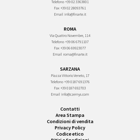
Telefono
+39 02 3363801
Fax
+39 02 28093761
Email
info@finarte.it
ROMA
Via Quattro Novembre, 114
Telefono
+39 06 6791107
Fax
+39 06 69923077
Email
roma@finarte.it
SARZANA
Piazza Vittorio Veneto, 17
Telefono
+39 0187 691376
Fax
+39 0187 692703
Email
info@czernys.com
Contatti
Area Stampa
Condizioni di vendita
Privacy Policy
Codice etico