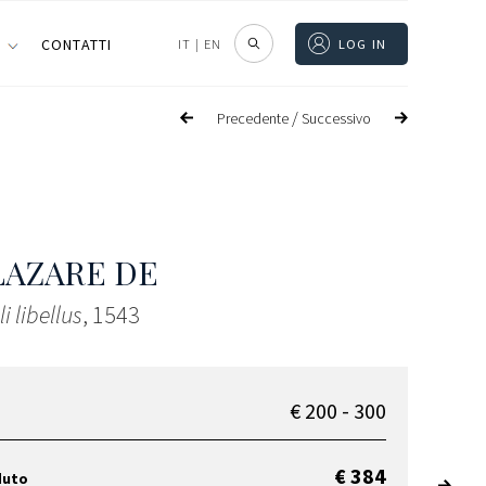
I
CONTATTI
IT
|
EN
LOG IN
/
Precedente
Successivo
 LAZARE DE
i libellus
, 1543
€ 200 - 300
€ 384
duto