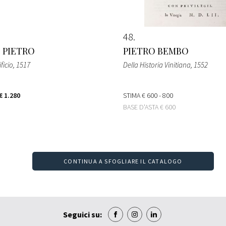
48
 PIETRO
PIETRO BEMBO
ficio
, 1517
Della Historia Vinitiana
, 1552
€ 1.280
STIMA
€ 600 - 800
BASE D'ASTA
€ 600
CONTINUA A SFOGLIARE IL CATALOGO
Seguici su: