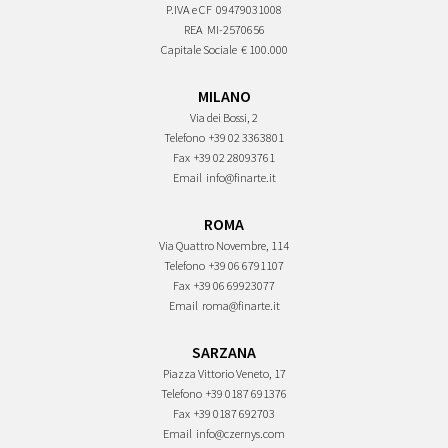
P.IVA e CF
09479031008
REA
MI-2570656
Capitale Sociale
€ 100.000
MILANO
Via dei Bossi, 2
Telefono
+39 02 3363801
Fax
+39 02 28093761
Email
info@finarte.it
ROMA
Via Quattro Novembre, 114
Telefono
+39 06 6791107
Fax
+39 06 69923077
Email
roma@finarte.it
SARZANA
Piazza Vittorio Veneto, 17
Telefono
+39 0187 691376
Fax
+39 0187 692703
Email
info@czernys.com