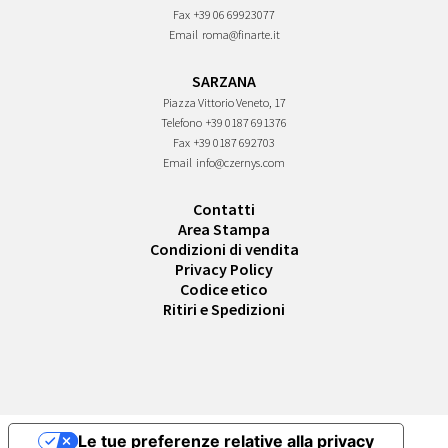
Fax
+39 06 69923077
Email
roma@finarte.it
SARZANA
Piazza Vittorio Veneto, 17
Telefono
+39 0187 691376
Fax
+39 0187 692703
Email
info@czernys.com
Contatti
Area Stampa
Condizioni di vendita
Privacy Policy
Codice etico
Ritiri e Spedizioni
Le tue preferenze relative alla privacy