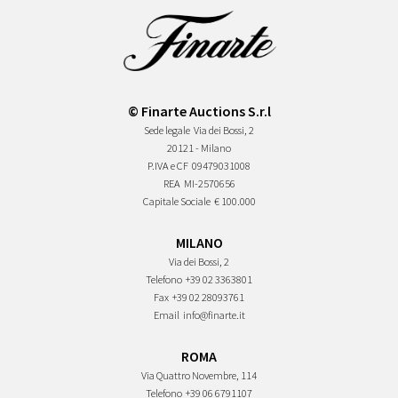
© Finarte Auctions S.r.l
Sede legale
Via dei Bossi, 2
20121 - Milano
P.IVA e CF
09479031008
REA
MI-2570656
Capitale Sociale
€ 100.000
MILANO
Via dei Bossi, 2
Telefono
+39 02 3363801
Fax
+39 02 28093761
Email
info@finarte.it
ROMA
Via Quattro Novembre, 114
Telefono
+39 06 6791107