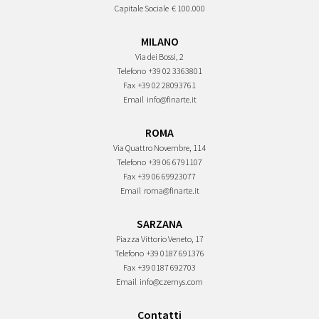
Capitale Sociale
€ 100.000
MILANO
Via dei Bossi, 2
Telefono
+39 02 3363801
Fax
+39 02 28093761
Email
info@finarte.it
ROMA
Via Quattro Novembre, 114
Telefono
+39 06 6791107
Fax
+39 06 69923077
Email
roma@finarte.it
SARZANA
Piazza Vittorio Veneto, 17
Telefono
+39 0187 691376
Fax
+39 0187 692703
Email
info@czernys.com
Contatti