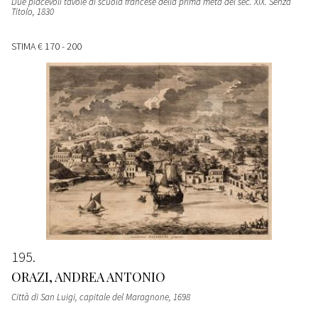
Due piacevoli tavole di scuola francese della prima metà del sec. XIX. Senza
Titolo
, 1830
STIMA
€ 170 - 200
195
ORAZI, ANDREA ANTONIO
Città di San Luigi, capitale del Maragnone
, 1698