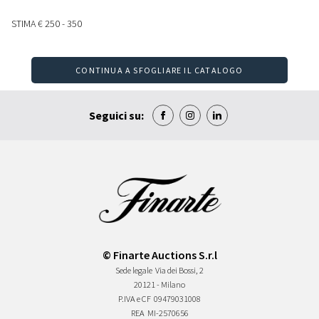
STIMA
€ 250 - 350
CONTINUA A SFOGLIARE IL CATALOGO
Seguici su:
© Finarte Auctions S.r.l
Sede legale
Via dei Bossi, 2
20121 - Milano
P.IVA e CF
09479031008
REA
MI-2570656