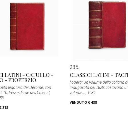
235
I LATINI - CATULLO -
CLASSICI LATINI - TAC
O - PROPERZIO
I opera: Un volume della collana de
solita legatura dei Derome, con
inaugurata nel 1629: costavano un
all’ “adresse di rue des Chiens”,
volume....
, 1634
686
VENDUTO
€ 438
€ 375