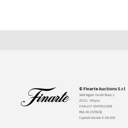
© Finarte Auctions S.r.l
Sede legale
Via dei Bossi, 2
20121 - Milano
P.IVA e CF
09479031008
REA
MI-2570656
Capitale Sociale
€ 100.000