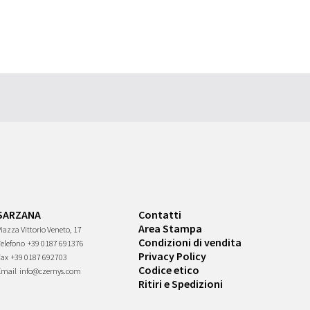
SARZANA
Contatti
Area Stampa
iazza Vittorio Veneto, 17
Condizioni di vendita
Telefono
+39 0187 691376
Privacy Policy
Fax
+39 0187 692703
Codice etico
Email
info@czernys.com
Ritiri e Spedizioni