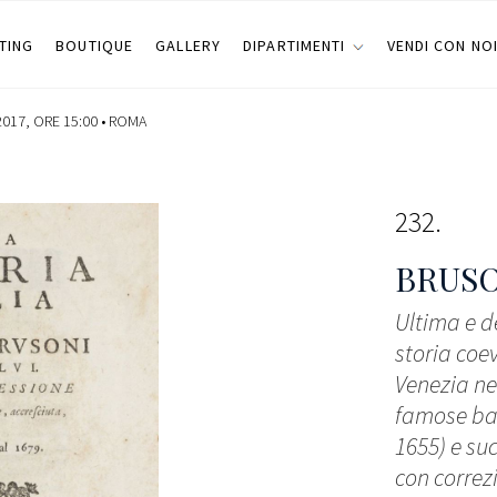
TING
BOUTIQUE
GALLERY
DIPARTIMENTI
VENDI CON NO
017, ORE 15:00 •
ROMA
232
BRUSO
Ultima e d
storia coe
Venezia ne
famose batt
1655) e su
con correz