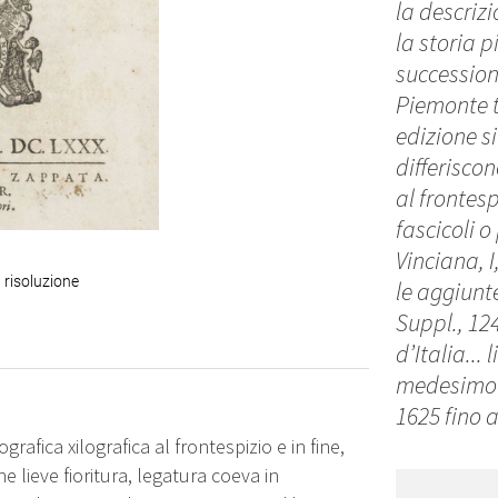
la descrizi
la storia p
successione
Piemonte t
edizione s
differisco
al frontes
fascicoli 
Vinciana, I
 risoluzione
le aggiunte
Suppl., 124
d’Italia...
medesimo A
1625 fino a
afica xilografica al frontespizio e in fine,
che lieve fioritura, legatura coeva in