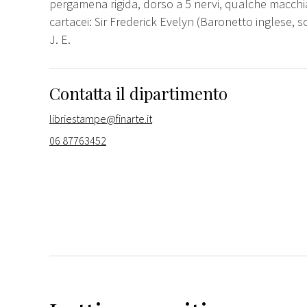
pergamena rigida, dorso a 5 nervi, qualche macchia 
cartacei: Sir Frederick Evelyn (Baronetto inglese
J. E.
Contatta il dipartimento
libriestampe@finarte.it
06 87763452