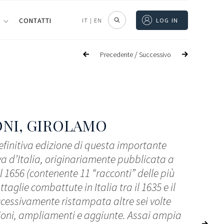
I
CONTATTI
IT
|
EN
LOG IN
/
Precedente
Successivo
NI, GIROLAMO
efinitiva edizione di questa importante
va d’Italia, originariamente pubblicata a
l 1656 (contenente 11 “racconti” delle più
aglie combattute in Italia tra il 1635 e il
ccessivamente ristampata altre sei volte
ioni, ampliamenti e aggiunte. Assai ampia