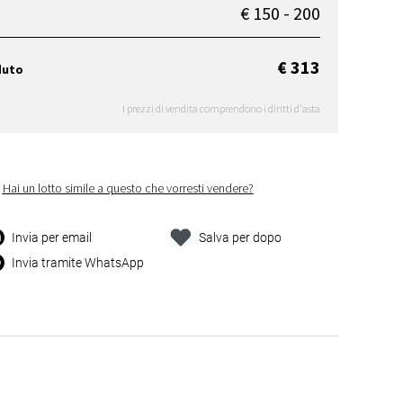
€ 150 - 200
€ 313
duto
I prezzi di vendita comprendono i diritti d'asta
Hai un lotto simile a questo che vorresti vendere?
Invia per email
Salva per dopo
Invia tramite WhatsApp