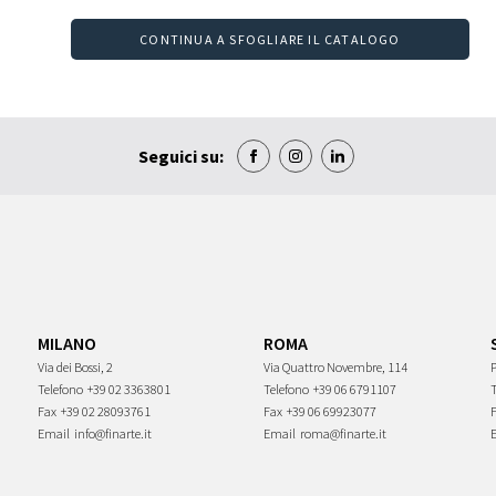
CONTINUA A SFOGLIARE IL CATALOGO
Seguici su:
MILANO
ROMA
Via dei Bossi, 2
Via Quattro Novembre, 114
P
Telefono
+39 02 3363801
Telefono
+39 06 6791107
Fax
+39 02 28093761
Fax
+39 06 69923077
Email
info@finarte.it
Email
roma@finarte.it