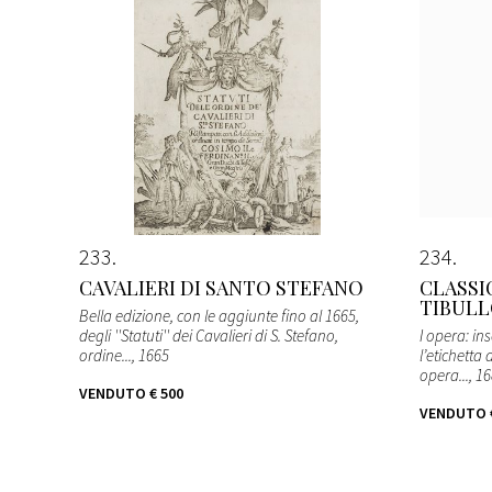
233
234
CAVALIERI DI SANTO STEFANO
CLASSIC
TIBULL
Bella edizione, con le aggiunte fino al 1665,
degli ''Statuti'' dei Cavalieri di S. Stefano,
I opera: in
ordine...
, 1665
l’etichetta 
opera...
, 1
VENDUTO
€ 500
VENDUTO