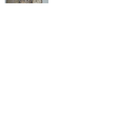
Germania, Olanda, Albania, Ecc.
VENDUTO
€ 250
(diritti d'asta esclusi)
701
Germania, Polonia, Ecc.
VENDUTO
€ 450
(diritti d'asta esclusi)
702