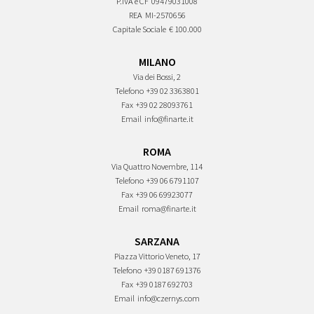
P.IVA e CF
09479031008
REA
MI-2570656
Capitale Sociale
€ 100.000
MILANO
Via dei Bossi, 2
Telefono
+39 02 3363801
Fax
+39 02 28093761
Email
info@finarte.it
ROMA
Via Quattro Novembre, 114
Telefono
+39 06 6791107
Fax
+39 06 69923077
Email
roma@finarte.it
SARZANA
Piazza Vittorio Veneto, 17
Telefono
+39 0187 691376
Fax
+39 0187 692703
Email
info@czernys.com