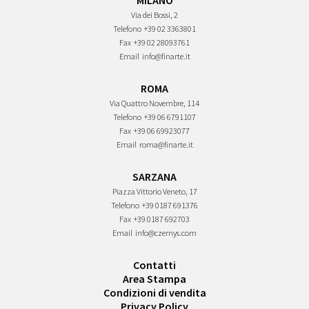
MILANO
Via dei Bossi, 2
Telefono
+39 02 3363801
Fax
+39 02 28093761
Email
info@finarte.it
ROMA
Via Quattro Novembre, 114
Telefono
+39 06 6791107
Fax
+39 06 69923077
Email
roma@finarte.it
SARZANA
Piazza Vittorio Veneto, 17
Telefono
+39 0187 691376
Fax
+39 0187 692703
Email
info@czernys.com
Contatti
Area Stampa
Condizioni di vendita
Privacy Policy