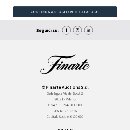
CONTINUA A SFOGLIARE IL CATALOGO
Seguici su:
© Finarte Auctions S.r.l
Sede legale
Via dei Bossi, 2
20121 - Milano
P.IVA e CF
09479031008
REA
MI-2570656
Capitale Sociale
€ 100.000