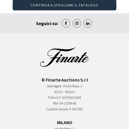
CONTINUA A SFOGLIARE IL CATALOGO
Seguici su:
© Finarte Auctions S.r.l
Sede legale
Via dei Bossi, 2
20121 - Milano
P.IVA e CF
09479031008
REA
MI-2570656
Capitale Sociale
€ 100.000
MILANO
Via dei Bossi, 2