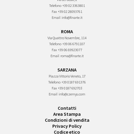
Telefono
+39 02 3363801
Fax
+39 02 28093761
Email
info@finarte.it
ROMA
Via Quattro Novembre, 114
Telefono
+39 06 6791107
Fax
+39 06 69923077
Email
roma@finarte.it
SARZANA
Piazza Vittorio Veneto, 17
Telefono
+39 0187 691376
Fax
+39 0187 692703
Email
info@czernys.com
Contatti
Area Stampa
Condizioni di vendita
Privacy Policy
Codice etico