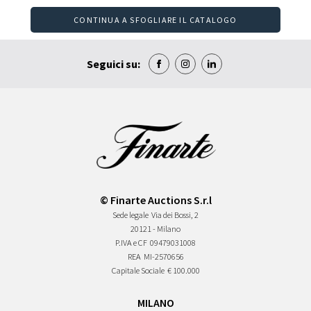
CONTINUA A SFOGLIARE IL CATALOGO
Seguici su:
© Finarte Auctions S.r.l
Sede legale
Via dei Bossi, 2
20121 - Milano
P.IVA e CF
09479031008
REA
MI-2570656
Capitale Sociale
€ 100.000
MILANO