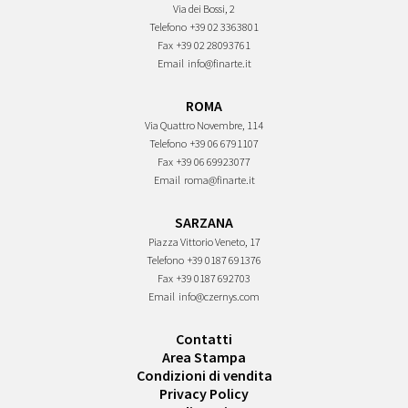
Via dei Bossi, 2
Telefono
+39 02 3363801
Fax
+39 02 28093761
Email
info@finarte.it
ROMA
Via Quattro Novembre, 114
Telefono
+39 06 6791107
Fax
+39 06 69923077
Email
roma@finarte.it
SARZANA
Piazza Vittorio Veneto, 17
Telefono
+39 0187 691376
Fax
+39 0187 692703
Email
info@czernys.com
Contatti
Area Stampa
Condizioni di vendita
Privacy Policy