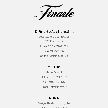
© Finarte Auctions S.r.l
Sede legale
Via dei Bossi, 2
20121 - Milano
P.IVA e CF
09479031008
REA
MI-2570656
Capitale Sociale
€ 100.000
MILANO
Via dei Bossi, 2
Telefono
+39 02 3363801
Fax
+39 02 28093761
Email
info@finarte.it
ROMA
Via Quattro Novembre, 114
Telefono
+39 06 6791107