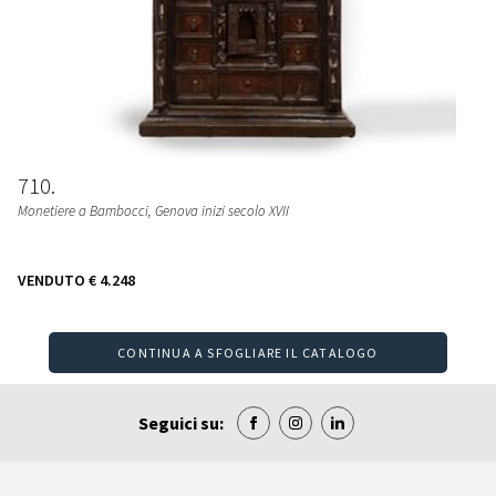
710
Monetiere a Bambocci, Genova inizi secolo XVII
VENDUTO
€ 4.248
CONTINUA A SFOGLIARE IL CATALOGO
Seguici su: