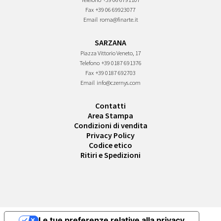
Fax
+39 06 69923077
Email
roma@finarte.it
SARZANA
Piazza Vittorio Veneto, 17
Telefono
+39 0187 691376
Fax
+39 0187 692703
Email
info@czernys.com
Contatti
Area Stampa
Condizioni di vendita
Privacy Policy
Codice etico
Ritiri e Spedizioni
Le tue preferenze relative alla privacy