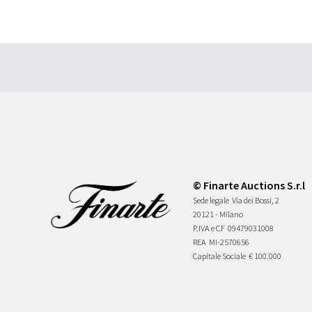
© Finarte Auctions S.r.l
Sede legale
Via dei Bossi, 2
20121 - Milano
P.IVA e CF
09479031008
REA
MI-2570656
Capitale Sociale
€ 100.000