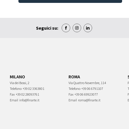
Seguici su:
MILANO
ROMA
Via dei Bossi, 2
Via Quattro Novembre, 114
P
Telefono
+39 02 3363801
Telefono
+39 06 6791107
Fax
+39 02 28093761
Fax
+39 06 69923077
Email
info@finarte.it
Email
roma@finarte.it