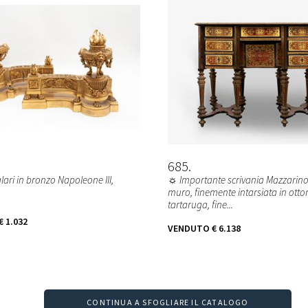
685
lari in bronzo Napoleone III,
☼ Importante scrivania Mazzarino
muro, finemente intarsiata in otto
tartaruga, fine...
€ 1.032
VENDUTO
€ 6.138
CONTINUA A SFOGLIARE IL CATALOGO