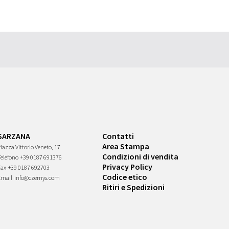
SARZANA
Contatti
Area Stampa
iazza Vittorio Veneto, 17
Condizioni di vendita
Telefono
+39 0187 691376
Privacy Policy
Fax
+39 0187 692703
Codice etico
Email
info@czernys.com
Ritiri e Spedizioni