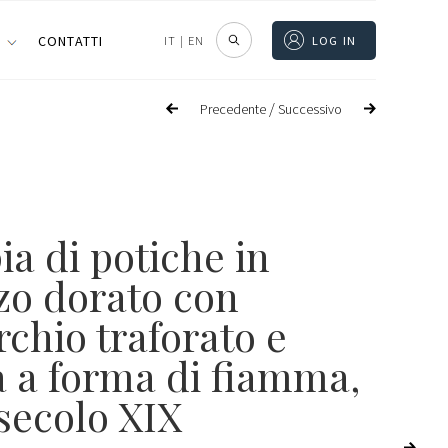
I
CONTATTI
IT
|
EN
LOG IN
/
Precedente
Successivo
a di potiche in
zo dorato con
chio traforato e
a a forma di fiamma,
 secolo XIX