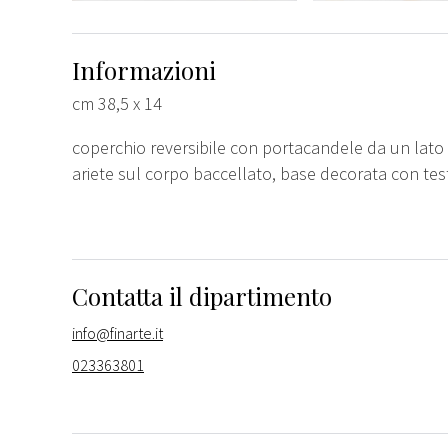
Informazioni
cm 38,5 x 14
coperchio reversibile con portacandele da un lato e
ariete sul corpo baccellato, base decorata con test
Contatta il dipartimento
info@finarte.it
023363801