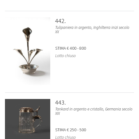
442
Tulipaniera in argento, Inghilterra inizi secolo
XX
STIMA
€ 400 - 800
Lotto chiuso
443
Tankard in argento e cristallo, Germania secolo
XIX
STIMA
€ 250 - 500
Lotto chiuso