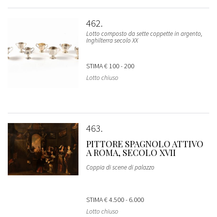
462
Lotto composto da sette coppette in argento,
Inghilterra secolo XX
STIMA
€ 100 - 200
Lotto chiuso
463
PITTORE SPAGNOLO ATTIVO
A ROMA, SECOLO XVII
Coppia di scene di palazzo
STIMA
€ 4.500 - 6.000
Lotto chiuso