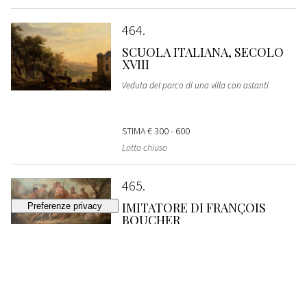
464
SCUOLA ITALIANA, SECOLO
XVIII
Veduta del parco di una villa con astanti
STIMA
€ 300 - 600
Lotto chiuso
465
IMITATORE DI FRANÇOIS
BOUCHER
Scena bucolica con pastori ed armenti
VENDUTO
€ 452