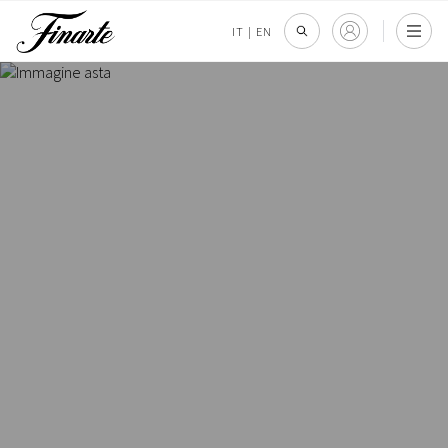
IT
|
EN