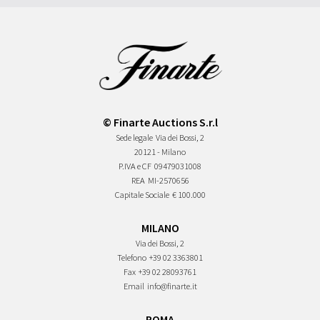
© Finarte Auctions S.r.l
Sede legale
Via dei Bossi, 2
20121 - Milano
P.IVA e CF
09479031008
REA
MI-2570656
Capitale Sociale
€ 100.000
MILANO
Via dei Bossi, 2
Telefono
+39 02 3363801
Fax
+39 02 28093761
Email
info@finarte.it
ROMA