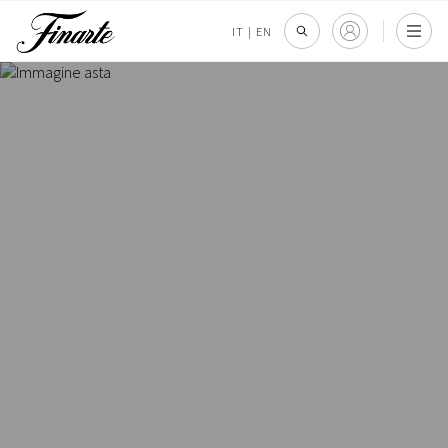
IT
|
EN