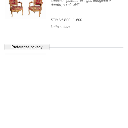
Coppia di poltrone in legno intagliato e
dorato, secolo XVIII
STIMA
€ 800 - 1.600
Lotto chiuso
752
Grande torciere in legno intagliato e dorato,
secolo XVIII
STIMA
€ 400 - 800
Lotto chiuso