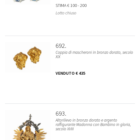
STIMA
€ 100 - 200
Lotto chiuso
692
Coppia di mascheroni in bronzo dorato, secolo
XIX
VENDUTO
€ 435
693
Altorilievo in bronzo dorato e argento
raffigurante Madonna con Bambino in gloria,
secolo XVIII