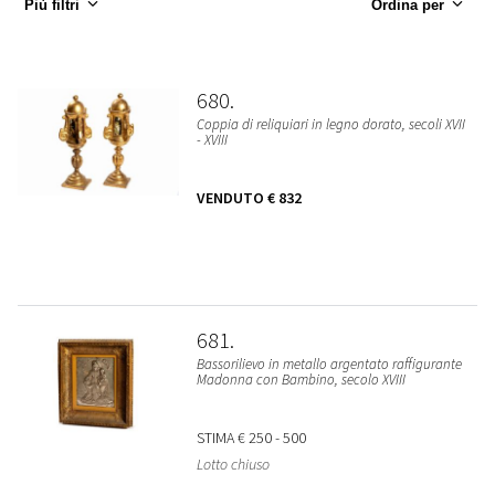
Più filtri
Ordina per
680
Coppia di reliquiari in legno dorato, secoli XVII
- XVIII
VENDUTO
€ 832
681
Bassorilievo in metallo argentato raffigurante
Madonna con Bambino, secolo XVIII
STIMA
€ 250 - 500
Lotto chiuso