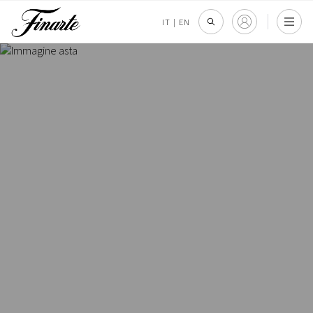
IT
|
EN