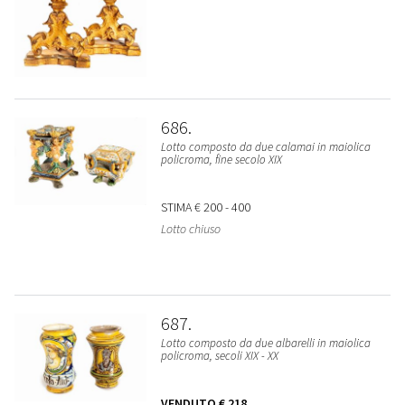
686
Lotto composto da due calamai in maiolica
policroma, fine secolo XIX
STIMA
€ 200 - 400
Lotto chiuso
687
Lotto composto da due albarelli in maiolica
policroma, secoli XIX - XX
VENDUTO
€ 218