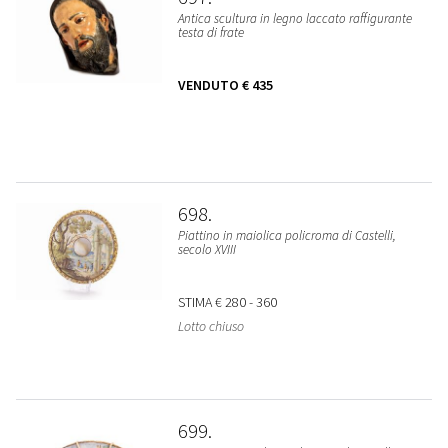
Antica scultura in legno laccato raffigurante
testa di frate
VENDUTO
€ 435
698
Piattino in maiolica policroma di Castelli,
secolo XVIII
STIMA
€ 280 - 360
Lotto chiuso
699