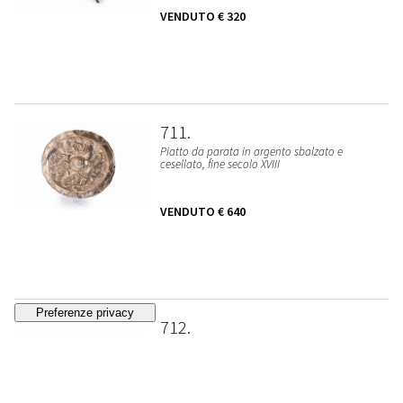
VENDUTO
€ 320
711
Piatto da parata in argento sbalzato e
cesellato, fine secolo XVIII
VENDUTO
€ 640
712
Calice in metallo argentato, secoli XIX - XX