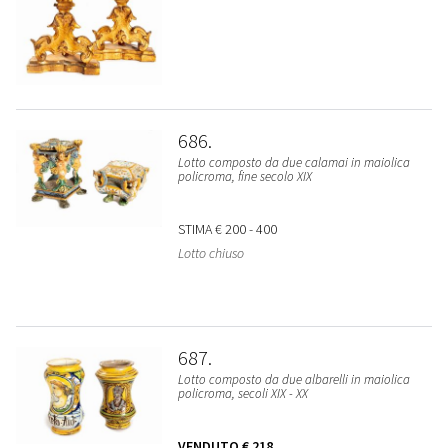
686
Lotto composto da due calamai in maiolica
policroma, fine secolo XIX
STIMA
€ 200 - 400
Lotto chiuso
687
Lotto composto da due albarelli in maiolica
policroma, secoli XIX - XX
VENDUTO
€ 218