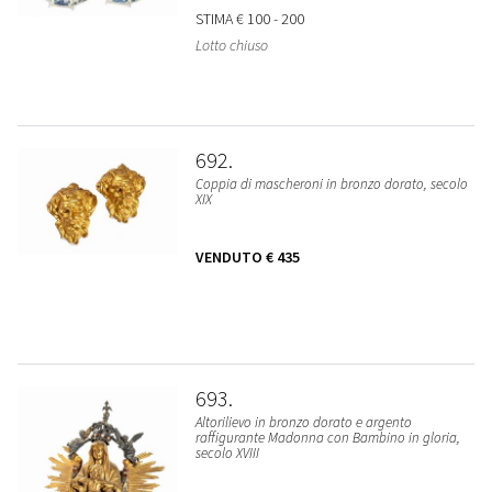
STIMA
€ 100 - 200
Lotto chiuso
692
Coppia di mascheroni in bronzo dorato, secolo
XIX
VENDUTO
€ 435
693
Altorilievo in bronzo dorato e argento
raffigurante Madonna con Bambino in gloria,
secolo XVIII