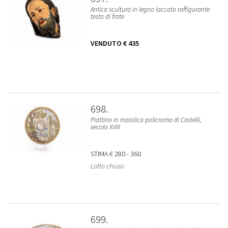
Antica scultura in legno laccato raffigurante
testa di frate
VENDUTO
€ 435
698
Piattino in maiolica policroma di Castelli,
secolo XVIII
STIMA
€ 280 - 360
Lotto chiuso
699