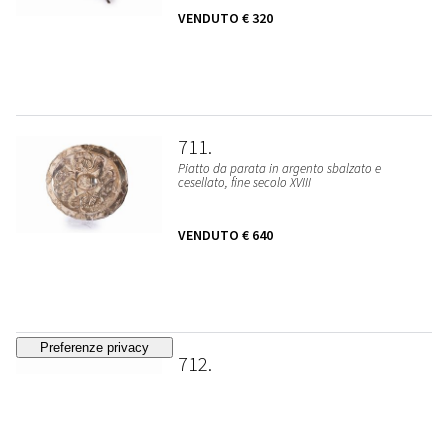
VENDUTO
€ 320
711
Piatto da parata in argento sbalzato e
cesellato, fine secolo XVIII
VENDUTO
€ 640
712
Calice in metallo argentato, secoli XIX - XX