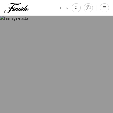
IT
|
EN