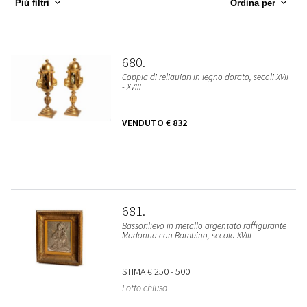
Più filtri
Ordina per
680
Coppia di reliquiari in legno dorato, secoli XVII
- XVIII
VENDUTO
€ 832
681
Bassorilievo in metallo argentato raffigurante
Madonna con Bambino, secolo XVIII
STIMA
€ 250 - 500
Lotto chiuso