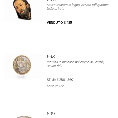
Antica scultura in legno laccato raffigurante
testa di frate
VENDUTO
€ 435
698
Piattino in maiolica policroma di Castelli,
secolo XVIII
STIMA
€ 280 - 360
Lotto chiuso
699