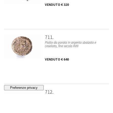
VENDUTO
€ 320
711
Piatto da parata in argento sbalzato e
cesellato, fine secolo XVIII
VENDUTO
€ 640
712
Calice in metallo argentato, secoli XIX - XX