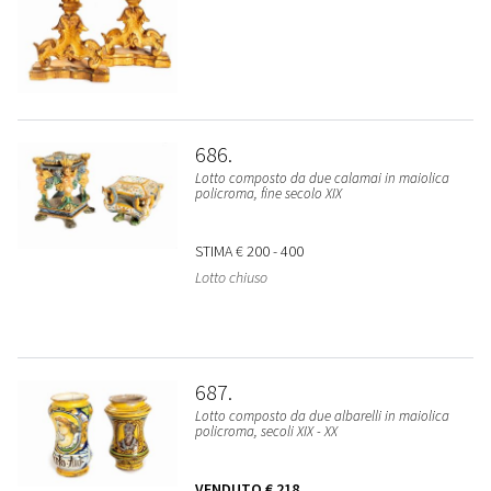
686
Lotto composto da due calamai in maiolica
policroma, fine secolo XIX
STIMA
€ 200 - 400
Lotto chiuso
687
Lotto composto da due albarelli in maiolica
policroma, secoli XIX - XX
VENDUTO
€ 218