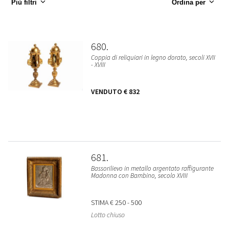
Più filtri
Ordina per
680
Coppia di reliquiari in legno dorato, secoli XVII
- XVIII
VENDUTO
€ 832
681
Bassorilievo in metallo argentato raffigurante
Madonna con Bambino, secolo XVIII
STIMA
€ 250 - 500
Lotto chiuso