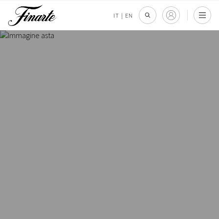
IT
|
EN