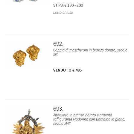
STIMA
€ 100 - 200
Lotto chiuso
692
Coppia di mascheroni in bronzo dorato, secolo
XIX
VENDUTO
€ 435
693
Altorilievo in bronzo dorato e argento
raffigurante Madonna con Bambino in gloria,
secolo XVIII