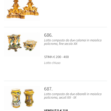
686
Lotto composto da due calamai in maiolica
policroma, fine secolo XIX
STIMA
€ 200 - 400
Lotto chiuso
687
Lotto composto da due albarelli in maiolica
policroma, secoli XIX - XX
VENDUTO
€ 218