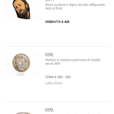
Antica scultura in legno laccato raffigurante
testa di frate
VENDUTO
€ 435
698
Piattino in maiolica policroma di Castelli,
secolo XVIII
STIMA
€ 280 - 360
Lotto chiuso
699