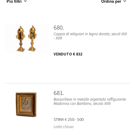
Più filtri
Ordina per
680
Coppia di reliquiari in legno dorato, secoli XVII
- XVIII
VENDUTO
€ 832
681
Bassorilievo in metallo argentato raffigurante
Madonna con Bambino, secolo XVIII
STIMA
€ 250 - 500
Lotto chiuso