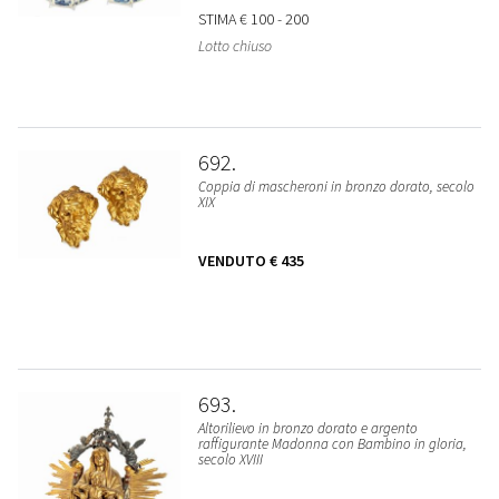
STIMA
€ 100 - 200
Lotto chiuso
692
Coppia di mascheroni in bronzo dorato, secolo
XIX
VENDUTO
€ 435
693
Altorilievo in bronzo dorato e argento
raffigurante Madonna con Bambino in gloria,
secolo XVIII