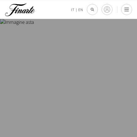
IT
|
EN