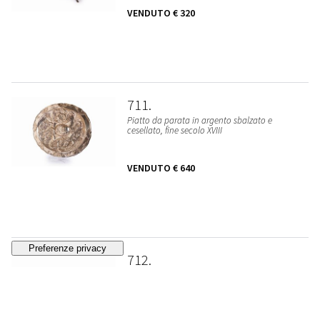
VENDUTO
€ 320
711
Piatto da parata in argento sbalzato e
cesellato, fine secolo XVIII
VENDUTO
€ 640
712
Calice in metallo argentato, secoli XIX - XX