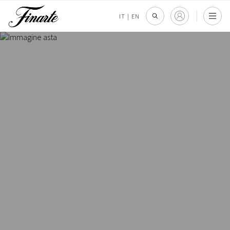
IT
|
EN