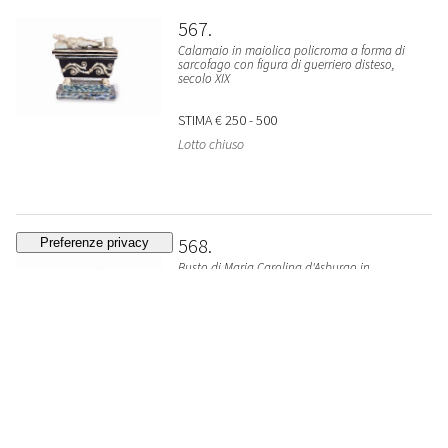
567
Calamaio in maiolica policroma a forma di
sarcofago con figura di guerriero disteso,
secolo XIX
STIMA
€ 250 - 500
Lotto chiuso
568
Busto di Maria Carolina d'Asburgo in
porcellana policroma, secolo XIX
VENDUTO
€ 384