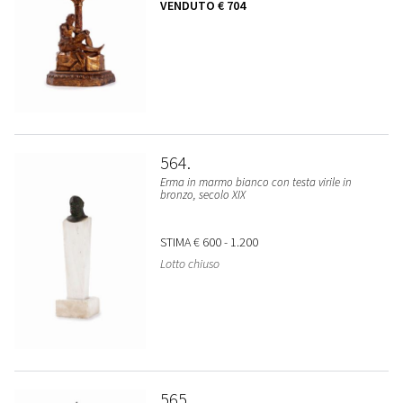
VENDUTO
€ 704
564
Erma in marmo bianco con testa virile in
bronzo, secolo XIX
STIMA
€ 600 - 1.200
Lotto chiuso
565