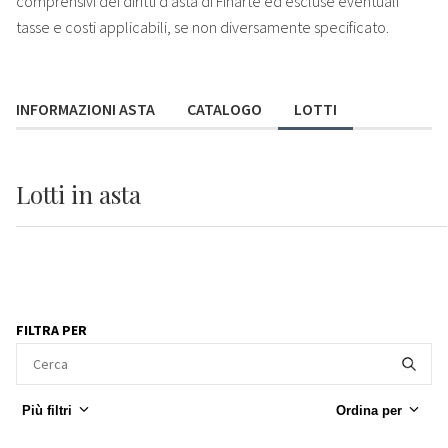
comprensivi dei diritti d'asta di Finarte ed escluse eventuali
tasse e costi applicabili, se non diversamente specificato.
INFORMAZIONI ASTA
CATALOGO
LOTTI
Lotti
in asta
FILTRA PER
Più filtri
Ordina per