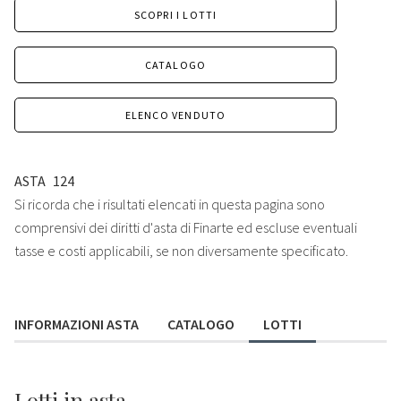
SCOPRI I LOTTI
CATALOGO
ELENCO VENDUTO
ASTA
124
Si ricorda che i risultati elencati in questa pagina sono
comprensivi dei diritti d'asta di Finarte ed escluse eventuali
tasse e costi applicabili, se non diversamente specificato.
INFORMAZIONI ASTA
CATALOGO
LOTTI
Lotti
in asta