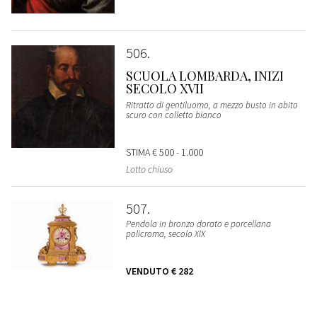
506
SCUOLA LOMBARDA, INIZI
SECOLO XVII
Ritratto di gentiluomo, a mezzo busto in abito
scuro con colletto bianco
STIMA
€ 500 - 1.000
Lotto chiuso
507
Pendola in bronzo dorato e porcellana
policroma, secolo XIX
VENDUTO
€ 282