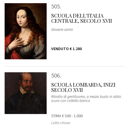
505
SCUOLA DELL'ITALIA
CENTRALE, SECOLO XVII
Giovane santa
VENDUTO
€ 1.280
506
SCUOLA LOMBARDA, INIZI
SECOLO XVII
Ritratto di gentiluomo, a mezzo busto in abito
scuro con colletto bianco
STIMA
€ 500 - 1.000
Lotto chiuso