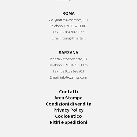
ROMA
Via Quattro Novembre, 114
Telefono
+39 06 6791107
Fax
+39 06 69923077
Email
roma@finarte.it
SARZANA
Piazza Vittorio Veneto, 17
Telefono
+39 0187 691376
Fax
+39 0187 692703
Email
info@czernys.com
Contatti
Area Stampa
Condizioni di vendita
Privacy Policy
Codice etico
Ritiri e Spedizioni