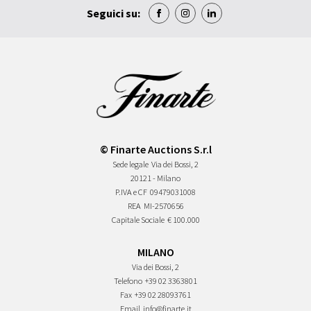
Seguici su:
© Finarte Auctions S.r.l
Sede legale
Via dei Bossi, 2
20121 - Milano
P.IVA e CF
09479031008
REA
MI-2570656
Capitale Sociale
€ 100.000
MILANO
Via dei Bossi, 2
Telefono
+39 02 3363801
Fax
+39 02 28093761
Email
info@finarte.it