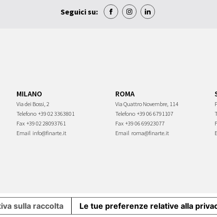
Seguici su:
MILANO
ROMA
Via dei Bossi, 2
Via Quattro Novembre, 114
P
Telefono
+39 02 3363801
Telefono
+39 06 6791107
Fax
+39 02 28093761
Fax
+39 06 69923077
Email
info@finarte.it
Email
roma@finarte.it
iva sulla raccolta
Le tue preferenze relative alla priva