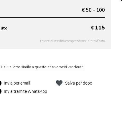
€ 50 - 100
€ 115
duto
I prezzi di vendita comprendono i diritti d'asta
Hai un lotto simile a questo che vorresti vendere?
Invia per email
Salva per dopo
Invia tramite WhatsApp