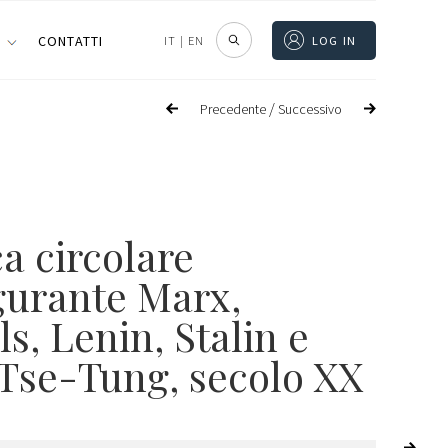
I
CONTATTI
IT
|
EN
LOG IN
/
Precedente
Successivo
a circolare
igurante Marx,
s, Lenin, Stalin e
Tse-Tung, secolo XX