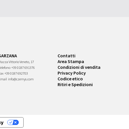
SARZANA
Contatti
Area Stampa
iazza Vittorio Veneto, 17
Condizioni di vendita
Telefono
+39 0187 691376
Privacy Policy
Fax
+39 0187 692703
Codice etico
Email
info@czernys.com
Ritiri e Spedizioni
cy