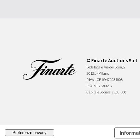
© Finarte Auctions S.r.l
Sede legale
Via dei Bossi, 2
20121 - Milano
P.IVA e CF
09479031008
REA
MI-2570656
Capitale Sociale
€ 100.000
Informat