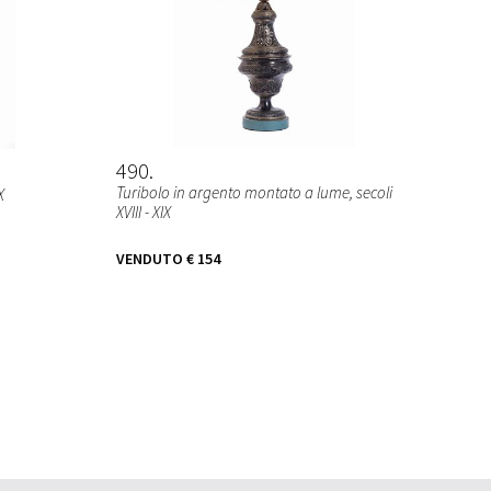
490
Turibolo in argento montato a lume, secoli
X
XVIII - XIX
VENDUTO
€ 154