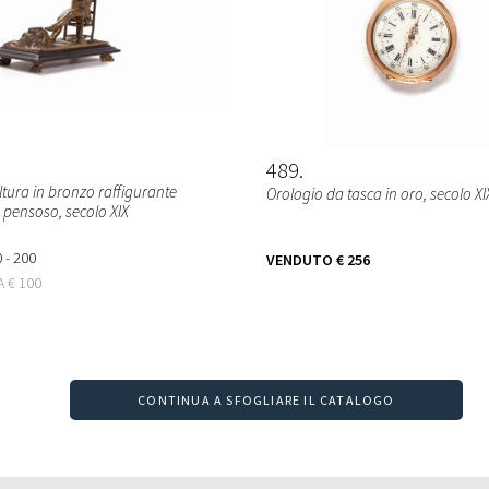
489
ltura in bronzo raffigurante
Orologio da tasca in oro, secolo XI
pensoso, secolo XIX
 - 200
VENDUTO
€ 256
TA
€ 100
CONTINUA A SFOGLIARE IL CATALOGO