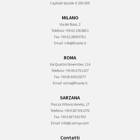
Capitale Sociale
€ 100.000
MILANO
Via dei Bossi, 2
Telefono
+39 02 3363801
Fax
+39 02 28093761
Email
info@finarte.it
ROMA
Via Quattro Novembre, 114
Telefono
+39 06 6791107
Fax
+39 06 69923077
Email
roma@finarte.it
SARZANA
Piazza Vittorio Veneto, 17
Telefono
+39 0187 691376
Fax
+39 0187 692703
Email
info@czernys.com
Contatti