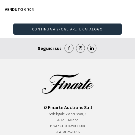
VENDUTO
€ 704
CONTINUA A SFOGLIARE IL CATALOGO
Seguici su:
© Finarte Auctions S.r.l
Sede legale
Via dei Bossi, 2
20121 - Milano
P.IVA e CF
09479031008
REA
MI-2570656