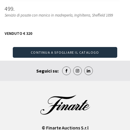
499
Servizio di posate con manico in madreperla, Inghilterra, Sheffield 1899
VENDUTO
€ 320
CONTINUA A SFOGLIARE IL CATALOGO
Seguici su:
© Finarte Auctions S.r.l