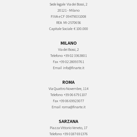
Sede legale
Via dei Bossi, 2
20121 - Milano
P.IVA e CF
09479031008
REA
MI-2570656
Capitale Sociale
€ 100.000
MILANO
Via dei Bossi, 2
Telefono
+39 02 3363801
Fax
+39 02 28093761
Email
info@finarte.it
ROMA
Via Quattro Novembre, 114
Telefono
+39 06 6791107
Fax
+39 06 69923077
Email
roma@finarte.it
SARZANA
Piazza Vittorio Veneto, 17
Telefono
+39 0187 691376