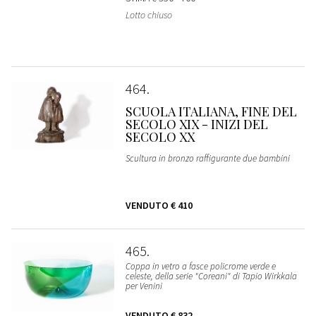
Lotto chiuso
464
SCUOLA ITALIANA, FINE DEL
SECOLO XIX - INIZI DEL
SECOLO XX
Scultura in bronzo raffigurante due bambini
VENDUTO
€ 410
465
Coppa in vetro a fasce policrome verde e
celeste, della serie "Coreani" di Tapio Wirkkala
per Venini
VENDUTO
€ 832