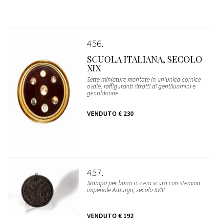
456
SCUOLA ITALIANA, SECOLO
XIX
Sette miniature montate in un'unica cornice
ovale, raffiguranti ritratti di gentiluomini e
gentildonne
VENDUTO
€ 230
457
Stampo per burro in cera scura con stemma
imperiale Asburgo, secolo XVIII
VENDUTO
€ 192