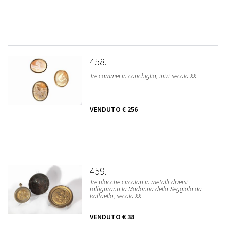
458
Tre cammei in conchiglia, inizi secolo XX
VENDUTO
€ 256
459
Tre placche circolari in metalli diversi
raffiguranti la Madonna della Seggiola da
Raffaello, secolo XX
VENDUTO
€ 38