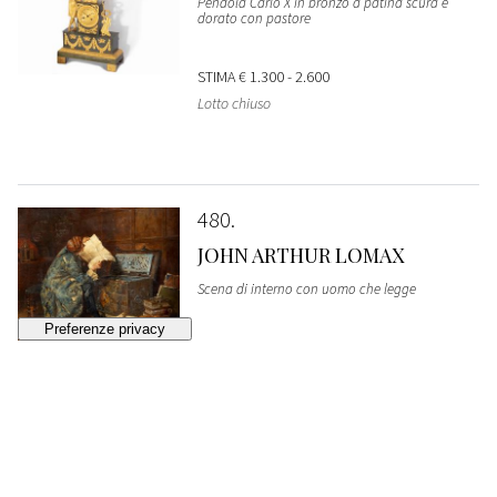
Pendola Carlo X in bronzo a patina scura e
dorato con pastore
STIMA
€ 1.300 - 2.600
Lotto chiuso
480
JOHN ARTHUR LOMAX
Scena di interno con uomo che legge
VENDUTO
€ 1.088
481
Calamaio in cristallo e ottone, fine secolo XIX -