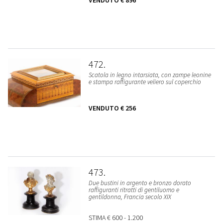
VENDUTO
€ 896
472
Scatola in legno intarsiata, con zampe leonine
e stampa raffigurante veliero sul coperchio
VENDUTO
€ 256
473
Due bustini in argento e bronzo dorato
raffiguranti ritratti di gentiluomo e
gentildonna, Francia secolo XIX
STIMA
€ 600 - 1.200