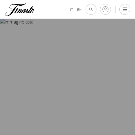
IT
|
EN