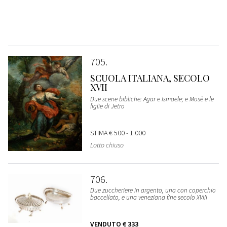
705
SCUOLA ITALIANA, SECOLO
XVII
Due scene bibliche: Agar e Ismaele; e Mosè e le
figlie di Jetro
STIMA
€ 500 - 1.000
Lotto chiuso
706
Due zuccheriere in argento, una con coperchio
baccellato, e una veneziana fine secolo XVIII
VENDUTO
€ 333