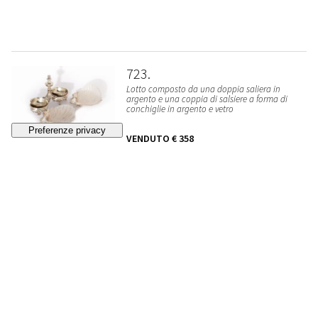
723
Lotto composto da una doppia saliera in
argento e una coppia di salsiere a forma di
conchiglie in argento e vetro
VENDUTO
€ 358
724
Lotto composto da una scultura in bronzo a
patina scura raffigurante faunetto; e da una
placchetta con bassorilievo in bronzo a patina
scura raffigurante fauno, inizi secolo XX
STIMA
€ 350 - 700