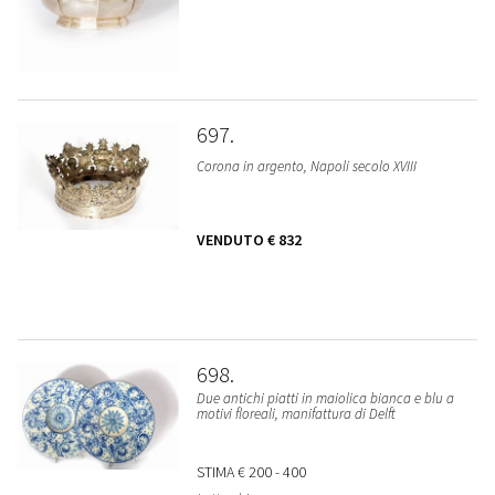
697
Corona in argento, Napoli secolo XVIII
VENDUTO
€ 832
698
Due antichi piatti in maiolica bianca e blu a
motivi floreali, manifattura di Delft
STIMA
€ 200 - 400