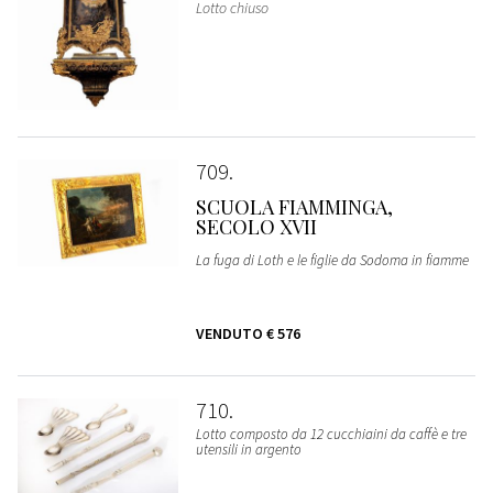
Lotto chiuso
709
SCUOLA FIAMMINGA,
SECOLO XVII
La fuga di Loth e le figlie da Sodoma in fiamme
VENDUTO
€ 576
710
Lotto composto da 12 cucchiaini da caffè e tre
utensili in argento