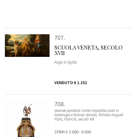
707
SCUOLA VENETA, SECOLO
XVII
Fuga in Egitto
VENDUTO
€ 1.152
708
Grande pendola Cartel impiallacciata in
tartaruga e bronzo dorato, firmata Hoguet
Paris, Francia, secolo XIX
STIMA
€ 3.000 - 6.000