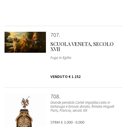
707
SCUOLA VENETA, SECOLO
XVII
Fuga in Egitto
VENDUTO
€ 1.152
708
Grande pendola Cartel impiallacciata in
tartaruga e bronzo dorato, firmata Hoguet
Paris, Francia, secolo XIX
STIMA
€ 3.000 - 6.000