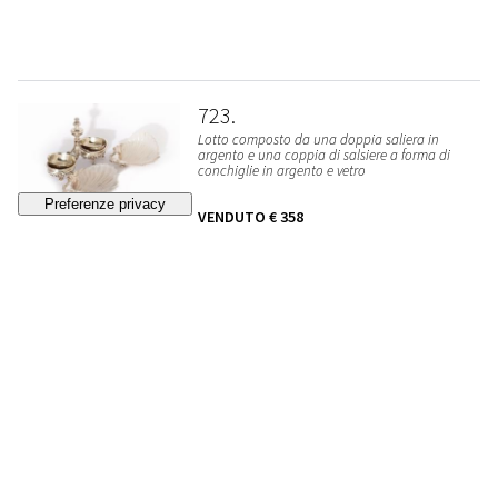
723
Lotto composto da una doppia saliera in
argento e una coppia di salsiere a forma di
conchiglie in argento e vetro
VENDUTO
€ 358
724
Lotto composto da una scultura in bronzo a
patina scura raffigurante faunetto; e da una
placchetta con bassorilievo in bronzo a patina
scura raffigurante fauno, inizi secolo XX
STIMA
€ 350 - 700