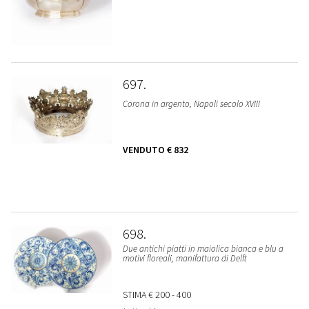
697
Corona in argento, Napoli secolo XVIII
VENDUTO
€ 832
698
Due antichi piatti in maiolica bianca e blu a
motivi floreali, manifattura di Delft
STIMA
€ 200 - 400