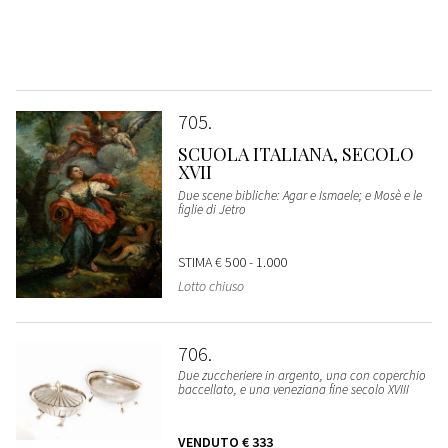
705
SCUOLA ITALIANA, SECOLO
XVII
Due scene bibliche: Agar e Ismaele; e Mosè e le
figlie di Jetro
STIMA
€ 500 - 1.000
Lotto chiuso
706
Due zuccheriere in argento, una con coperchio
baccellato, e una veneziana fine secolo XVIII
VENDUTO
€ 333