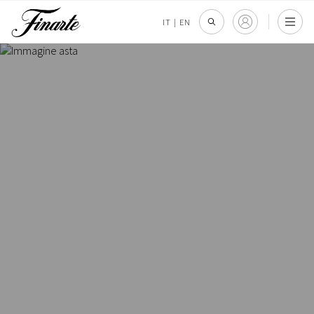
IT
|
EN