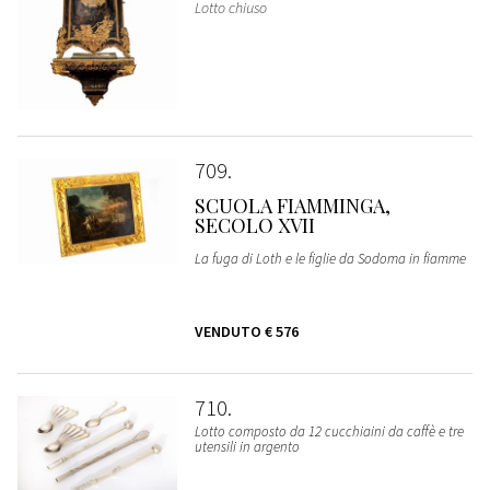
Lotto chiuso
709
SCUOLA FIAMMINGA,
SECOLO XVII
La fuga di Loth e le figlie da Sodoma in fiamme
VENDUTO
€ 576
710
Lotto composto da 12 cucchiaini da caffè e tre
utensili in argento