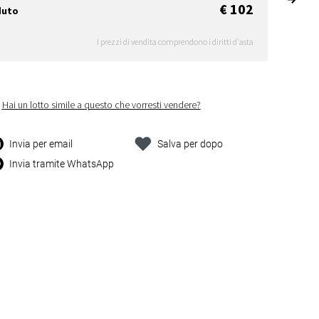
€ 102
duto
I prezzi di vendita comprendono i diritti d'asta
Hai un lotto simile a questo che vorresti vendere?
Invia per email
Salva per dopo
Invia tramite WhatsApp