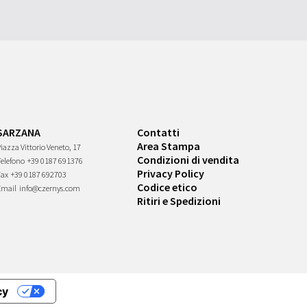
SARZANA
Contatti
Area Stampa
iazza Vittorio Veneto, 17
Condizioni di vendita
Telefono
+39 0187 691376
Privacy Policy
Fax
+39 0187 692703
Codice etico
Email
info@czernys.com
Ritiri e Spedizioni
cy