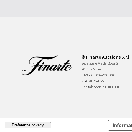
© Finarte Auctions S.r.l
Sede legale
Via dei Bossi, 2
20121 - Milano
P.IVA e CF
09479031008
REA
MI-2570656
Capitale Sociale
€ 100.000
Informat