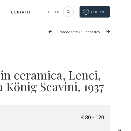
I
CONTATTI
IT
|
EN
LOG IN
/
Precedente
Successivo
in ceramica, Lenci,
 König Scavini, 1937
€ 80 - 120