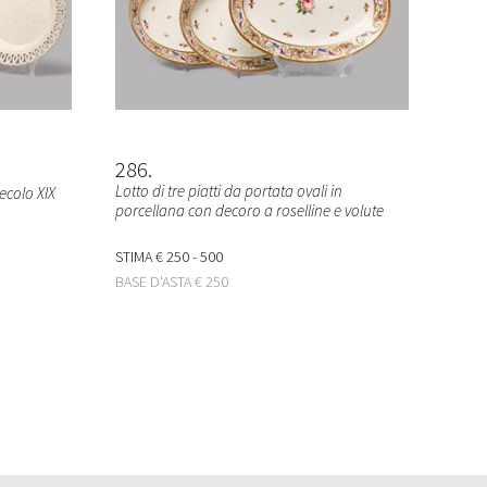
286
Lotto di tre piatti da portata ovali in
ecolo XIX
porcellana con decoro a roselline e volute
STIMA
€ 250 - 500
BASE D'ASTA
€ 250