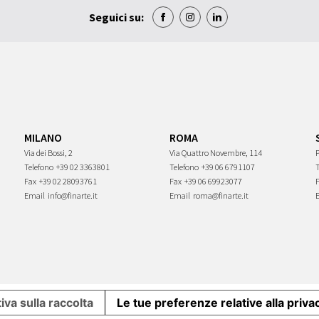
Seguici su:
MILANO
ROMA
Via dei Bossi, 2
Via Quattro Novembre, 114
P
Telefono
+39 02 3363801
Telefono
+39 06 6791107
Fax
+39 02 28093761
Fax
+39 06 69923077
Email
info@finarte.it
Email
roma@finarte.it
iva sulla raccolta
Le tue preferenze relative alla priva