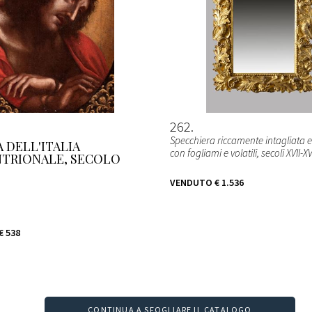
262
Specchiera riccamente intagliata 
 DELL'ITALIA
con fogliami e volatili, secoli XVII-XVI
TRIONALE, SECOLO
VENDUTO
€ 1.536
€ 538
CONTINUA A SFOGLIARE IL CATALOGO