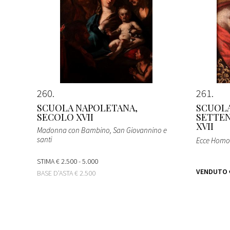
260
261
SCUOLA NAPOLETANA,
SCUOLA
SECOLO XVII
SETTEN
XVII
Madonna con Bambino, San Giovannino e
santi
Ecce Homo
STIMA
€ 2.500 - 5.000
VENDUTO
BASE D'ASTA
€ 2.500