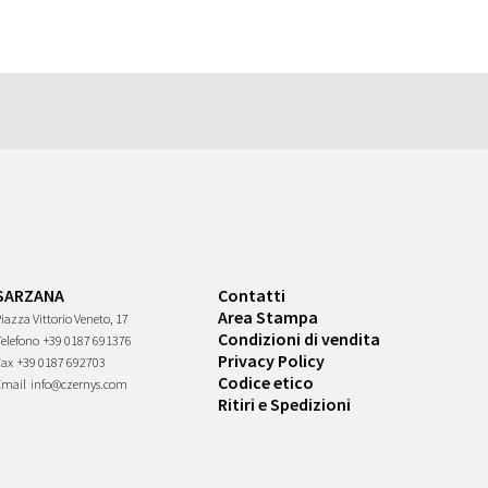
SARZANA
Contatti
Area Stampa
iazza Vittorio Veneto, 17
Condizioni di vendita
Telefono
+39 0187 691376
Privacy Policy
Fax
+39 0187 692703
Codice etico
Email
info@czernys.com
Ritiri e Spedizioni