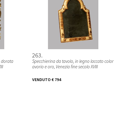
263
e dorata
Specchierina da tavolo, in legno laccato color
II
avorio e oro, Venezia fine secolo XVIII
VENDUTO
€ 794