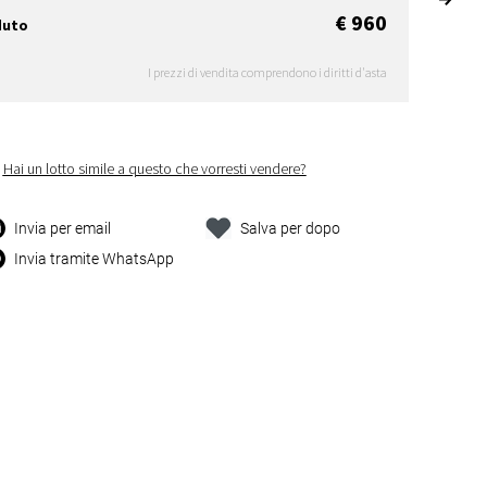
€ 960
duto
I prezzi di vendita comprendono i diritti d'asta
Hai un lotto simile a questo che vorresti vendere?
Invia per email
Salva per dopo
Invia tramite WhatsApp