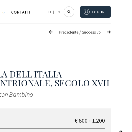
I
CONTATTI
IT
|
EN
LOG IN
/
Precedente
Successivo
A DELL'ITALIA
NTRIONALE, SECOLO XVII
con Bambino
€ 800 - 1.200