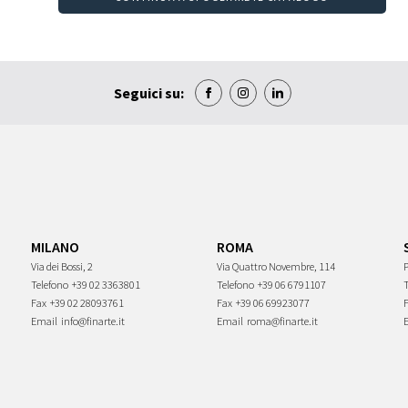
Seguici su:
MILANO
ROMA
Via dei Bossi, 2
Via Quattro Novembre, 114
P
Telefono
+39 02 3363801
Telefono
+39 06 6791107
Fax
+39 02 28093761
Fax
+39 06 69923077
Email
info@finarte.it
Email
roma@finarte.it