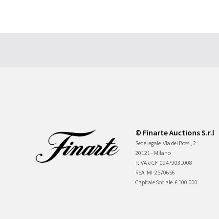
© Finarte Auctions S.r.l
Sede legale
Via dei Bossi, 2
20121 - Milano
P.IVA e CF
09479031008
REA
MI-2570656
Capitale Sociale
€ 100.000