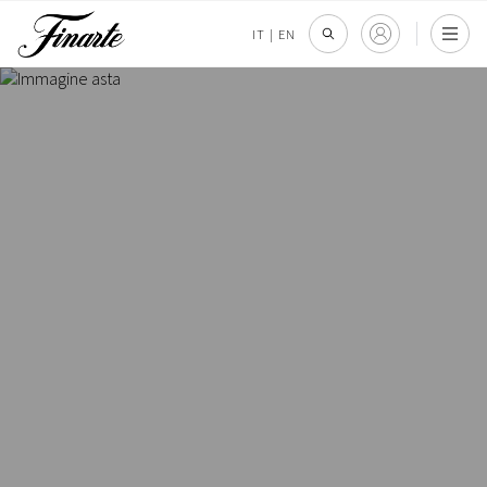
IT
|
EN