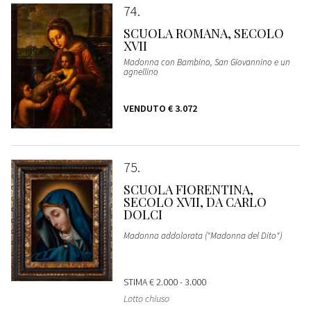
74
SCUOLA ROMANA, SECOLO
XVII
Madonna con Bambino, San Giovannino e un
agnellino
VENDUTO
€ 3.072
75
SCUOLA FIORENTINA,
SECOLO XVII, DA CARLO
DOLCI
Madonna addolorata ("Madonna del Dito")
STIMA
€ 2.000 - 3.000
Lotto chiuso