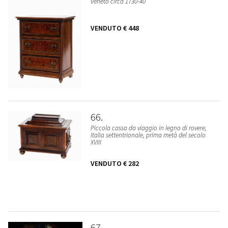
Veneto circa 1730-40
VENDUTO
€ 448
66
Piccola cassa da viaggio in legno di rovere,
Italia settentrionale, prima metà del secolo
XVIII
VENDUTO
€ 282
67