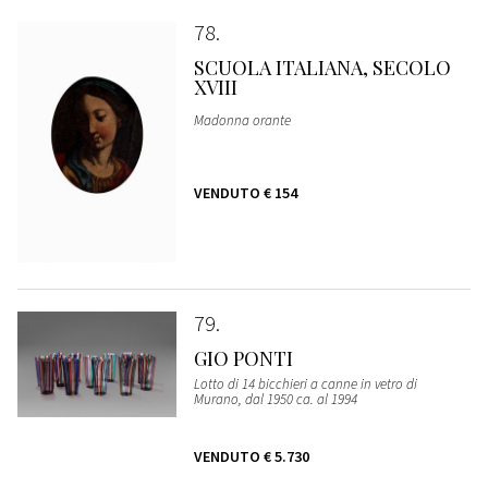
78
SCUOLA ITALIANA, SECOLO
XVIII
Madonna orante
VENDUTO
€ 154
79
GIO PONTI
Lotto di 14 bicchieri a canne in vetro di
Murano, dal 1950 ca. al 1994
VENDUTO
€ 5.730