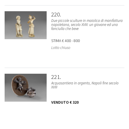
220
Due piccole sculture in maiolica di manifattura
napoletana, secolo XVIII: un giovane ed una
fanciulla che beve
STIMA
€ 400 - 800
Lotto chiuso
221
Acquasantiera in argento, Napoli fine secolo
XVIII
VENDUTO
€ 320