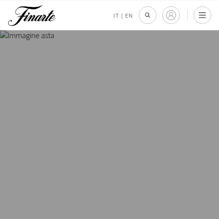
IT
|
EN