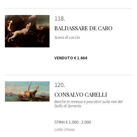
118
BALDASSARE DE CARO
Scena di caccia
VENDUTO
€ 1.664
120
CONSALVO CARELLI
Barche in rimessa e pescatori sulla riva del
Golfo di Sorrento
STIMA
€ 1.000 - 2.000
Lotto chiuso