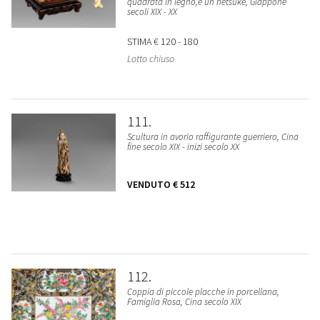
quadrata in legno,e un netsuke, Giappone
secoli XIX - XX
STIMA
€ 120 - 180
Lotto chiuso
111
Scultura in avorio raffigurante guerriero, Cina
fine secolo XIX - inizi secolo XX
VENDUTO
€ 512
112
Coppia di piccole placche in porcellana,
Famiglia Rosa, Cina secolo XIX