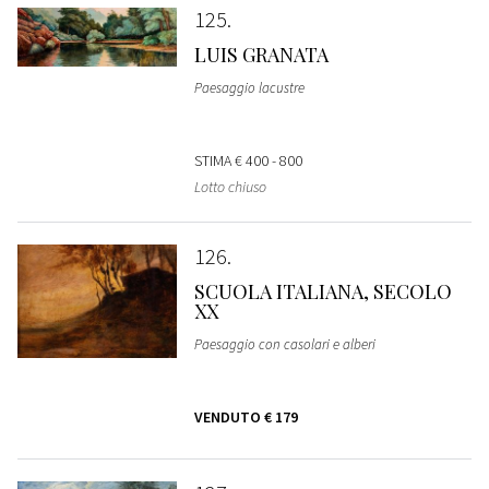
125
LUIS GRANATA
Paesaggio lacustre
STIMA
€ 400 - 800
Lotto chiuso
126
SCUOLA ITALIANA, SECOLO
XX
Paesaggio con casolari e alberi
VENDUTO
€ 179