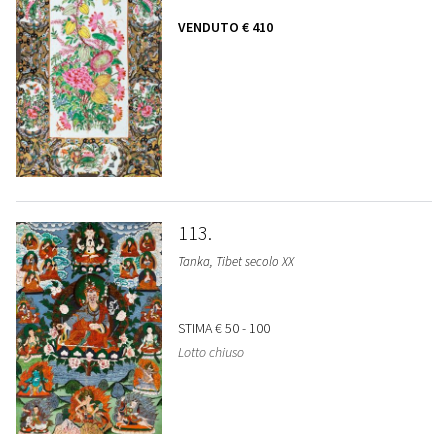
VENDUTO
€ 410
113
Tanka, Tibet secolo XX
STIMA
€ 50 - 100
Lotto chiuso