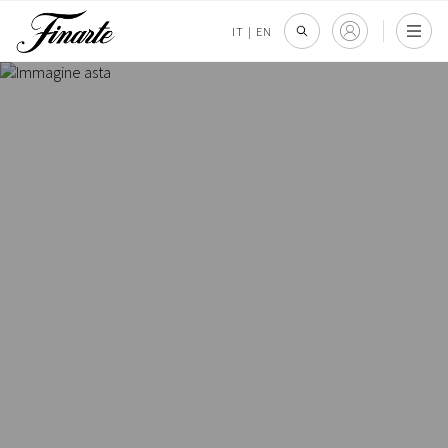
IT
|
EN