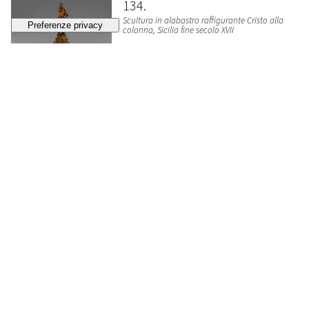
134
Scultura in alabastro raffigurante Cristo alla
colonna, Sicilia fine secolo XVII
VENDUTO
€ 512
135
Scultura in scagliola raffigurante figura
femminile con cestino di frutta, secolo XVIII
STIMA
€ 300 - 500
Lotto chiuso
136