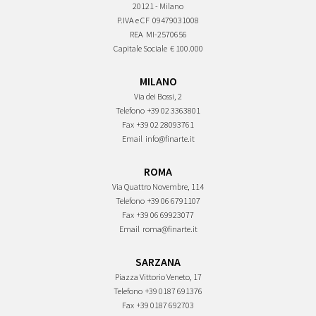
20121 - Milano
P.IVA e CF
09479031008
REA
MI-2570656
Capitale Sociale
€ 100.000
MILANO
Via dei Bossi, 2
Telefono
+39 02 3363801
Fax
+39 02 28093761
Email
info@finarte.it
ROMA
Via Quattro Novembre, 114
Telefono
+39 06 6791107
Fax
+39 06 69923077
Email
roma@finarte.it
SARZANA
Piazza Vittorio Veneto, 17
Telefono
+39 0187 691376
Fax
+39 0187 692703