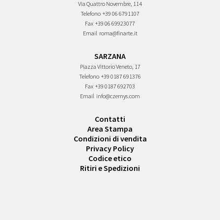
Via Quattro Novembre, 114
Telefono
+39 06 6791107
Fax
+39 06 69923077
Email
roma@finarte.it
SARZANA
Piazza Vittorio Veneto, 17
Telefono
+39 0187 691376
Fax
+39 0187 692703
Email
info@czernys.com
Contatti
Area Stampa
Condizioni di vendita
Privacy Policy
Codice etico
Ritiri e Spedizioni