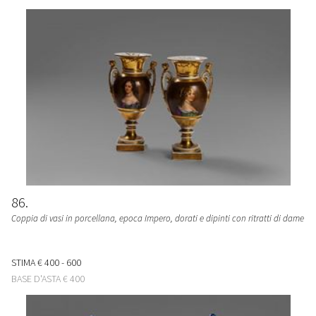
86
Coppia di vasi in porcellana, epoca Impero, dorati e dipinti con ritratti di dame
STIMA
€ 400 - 600
BASE D'ASTA
€ 400