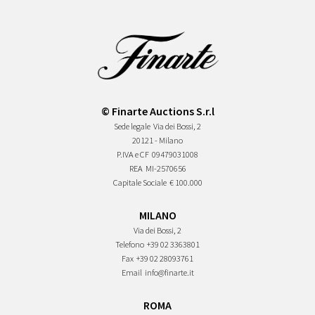
© Finarte Auctions S.r.l
Sede legale
Via dei Bossi, 2
20121 - Milano
P.IVA e CF
09479031008
REA
MI-2570656
Capitale Sociale
€ 100.000
MILANO
Via dei Bossi, 2
Telefono
+39 02 3363801
Fax
+39 02 28093761
Email
info@finarte.it
ROMA