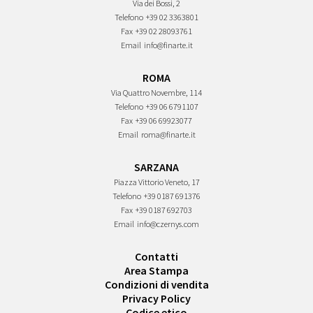
Via dei Bossi, 2
Telefono
+39 02 3363801
Fax
+39 02 28093761
Email
info@finarte.it
ROMA
Via Quattro Novembre, 114
Telefono
+39 06 6791107
Fax
+39 06 69923077
Email
roma@finarte.it
SARZANA
Piazza Vittorio Veneto, 17
Telefono
+39 0187 691376
Fax
+39 0187 692703
Email
info@czernys.com
Contatti
Area Stampa
Condizioni di vendita
Privacy Policy
Codice etico