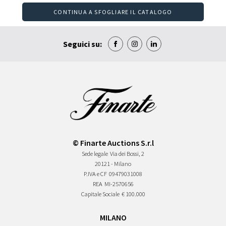
CONTINUA A SFOGLIARE IL CATALOGO
Seguici su:
© Finarte Auctions S.r.l
Sede legale
Via dei Bossi, 2
20121 - Milano
P.IVA e CF
09479031008
REA
MI-2570656
Capitale Sociale
€ 100.000
MILANO