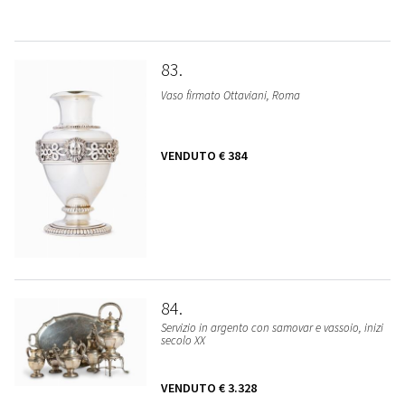
83
Vaso firmato Ottaviani, Roma
VENDUTO
€ 384
84
Servizio in argento con samovar e vassoio, inizi
secolo XX
VENDUTO
€ 3.328