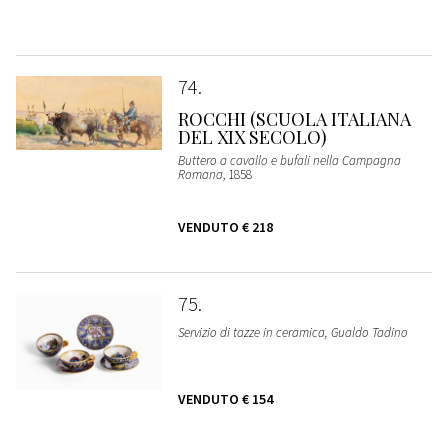
74
ROCCHI (SCUOLA ITALIANA
DEL XIX SECOLO)
Buttero a cavallo e bufali nella Campagna
Romana
, 1858
VENDUTO
€ 218
75
Servizio di tazze in ceramica, Gualdo Tadino
VENDUTO
€ 154