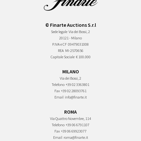
© Finarte Auctions S.r.l
Sede legale
Via dei Bossi, 2
20121 - Milano
P.IVA e CF
09479031008
REA
MI-2570656
Capitale Sociale
€ 100.000
MILANO
Via dei Bossi, 2
Telefono
+39 02 3363801
Fax
+39 02 28093761
Email
info@finarte.it
ROMA
Via Quattro Novembre, 114
Telefono
+39 06 6791107
Fax
+39 06 69923077
Email
roma@finarte.it